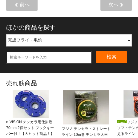
前へ
次へ
ほかの商品を探す
検索
売れ筋商品
n-VISION テンカラ用仕掛巻
フジノ
70mm 2個セット フックキー
ソフトテンカラ
フジノ テンカラ・ストレート
パー付！【大ヒット商品！】
えるライン
ライン 10m巻 テンカラ大王