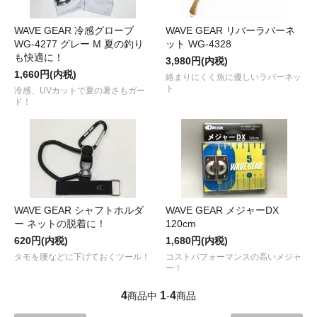
WAVE GEAR 冷感グローブ
WAVE GEAR リバーラバーネ
WG-4277 グレー M 夏の釣り
ット WG-4328
も快適に！
3,980円(内税)
1,660円(内税)
絡まりにくく魚に優しいラバーネッ
ト
冷感、UVカットで夏の暑さもガー
ド！
WAVE GEAR シャフトホルダ
WAVE GEAR メジャーDX
ー ネットの脱着に！
120cm
620円(内税)
1,680円(内税)
タモを腰などに下げておくツール！
コストパフォーマンスの高いメジャ
ー！
4
1
4
商品中
-
商品