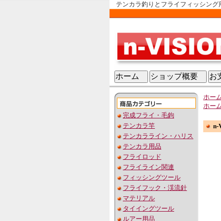
テンカラ釣りとフライフィッシング用品
ホーム
ショップ概要
お
ホー
ホー
完成フライ・毛鉤
テンカラ竿
n
テンカラライン・ハリス
テンカラ用品
フライロッド
フライライン関連
フィッシングツール
フライフック・渓流針
マテリアル
タイイングツール
ルアー用品