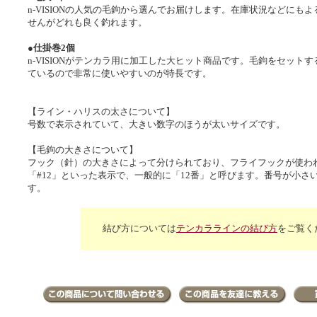
n-VISIONの人気の毛鉤から選んでお届けします。在庫状況などにも
せんがどれも良く釣れます。
●仕掛巻2個
n-VISIONがテンカラ用に加工した大ヒット商品です。毛鉤をセット
ているので非常に使いやすいのが特長です。
【ライン・ハリスの太さについて】
号数で表示されていて、大きい数字のほうが太いサイズです。
【毛鉤の大きさについて】
フック（針）の大きさによって分けられており、フライフックが使わ
「#12」といった表示で、一般的に「12番」と呼びます。番号が小さ
す。
結び方については
テンカララインの結び方
をご覧く