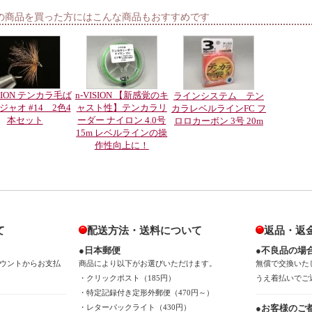
の商品を買った方にはこんな商品もおすすめです
ISION テンカラ毛ば
n-VISION 【新感覚のキ
ラインシステム テン
ジャオ #14 2色4
ャスト性】テンカラリ
カラレベルラインFC フ
本セット
ーダー ナイロン 4.0号
ロロカーボン 3号 20m
15m レベルラインの操
作性向上に！
て
配送方法・送料について
返品・返
●日本郵便
●不良品の場
ウントからお支払
商品により以下がお選びいただけます。
無償で交換いた
・クリックポスト（185円）
うえ着払いでご
・特定記録付き定形外郵便（470円～）
・レターパックライト（430円）
●お客様のご