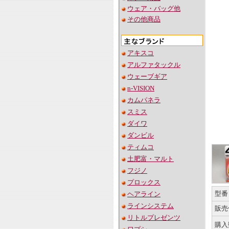
ウェア・バッグ他
その他商品
アキスコ
アルファタックル
ウェーブギア
n-VISION
カムパネラ
スミス
ダイワ
ダンビル
ティムコ
土肥富・マルト
フジノ
プロックス
型番
ヘアライン
ラインシステム
販売
リトルプレゼンツ
購入