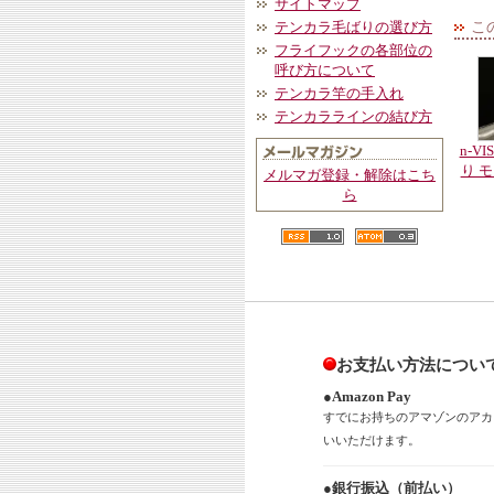
サイトマップ
こ
テンカラ毛ばりの選び方
フライフックの各部位の
呼び方について
テンカラ竿の手入れ
テンカララインの結び方
n-V
り モ
メルマガ登録・解除はこち
ら
お支払い方法につい
●Amazon Pay
すでにお持ちのアマゾンのアカ
いいただけます。
●銀行振込（前払い）