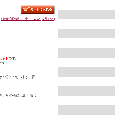
» 特定商取引法に基づく表記 (返品など)
セット
です。
です！
せて切って使います。投
8号。初心者には細く感じ