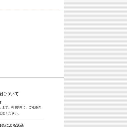
金について
合
します。8日以内に、ご連絡の
返送ください。
都合による返品