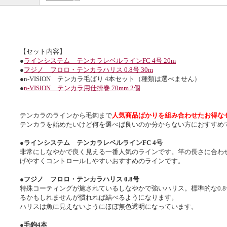
【セット内容】
●
ラインシステム テンカラレベルラインFC 4号 20m
●
フジノ フロロ・テンカラハリス 0.8号 30m
●n-VISION テンカラ毛ばり 4本セット（種類は選べません）
●
n-VISION テンカラ用仕掛巻 70mm 2個
テンカラのラインから毛鉤まで
人気商品ばかりを組み合わせたお得な
テンカラを始めたいけど何を選べば良いのか分からない方におすすめ
●ラインシステム テンカラレベルラインFC 4号
非常にしなやかで良く見える一番人気のラインです。竿の長さに合わ
げやすくコントロールしやすいおすすめのラインです。
●フジノ フロロ・テンカラハリス 0.8号
特殊コーティングが施されているしなやかで強いハリス。標準的な0.
るかもしれませんが慣れれば結べるようになります。
ハリスは魚に見えないようにほぼ無色透明になっています。
●毛鉤4本