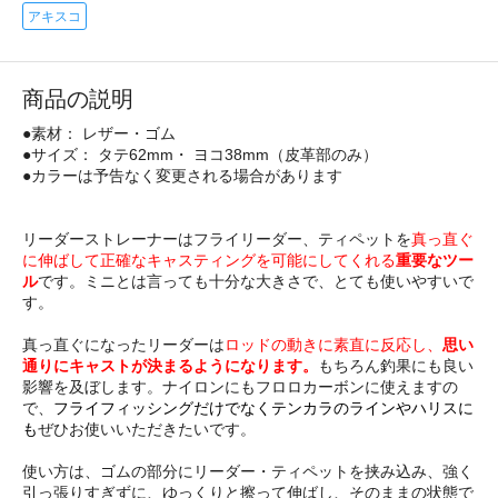
アキスコ
商品の説明
●素材： レザー・ゴム
●サイズ： タテ62mm・ ヨコ38mm（皮革部のみ）
●カラーは予告なく変更される場合があります
リーダーストレーナーはフライリーダー、ティペットを
真っ直ぐ
に伸ばして正確なキャスティングを可能にしてくれる
重要なツー
ル
です。ミニとは言っても十分な大きさで、とても使いやすいで
す。
真っ直ぐになったリーダーは
ロッドの動きに素直に反応し、
思い
通りにキャストが決まるようになります。
もちろん釣果にも良い
影響を及ぼします。ナイロンにもフロロカーボンに使えますの
で、
フライフィッシングだけでなくテンカラのラインやハリスに
も
ぜひお使いいただきたいです。
使い方は、ゴムの部分にリーダー・ティペットを挟み込み、強く
引っ張りすぎずに、ゆっくりと擦って伸ばし、そのままの状態で