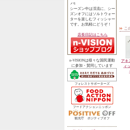
メモ
シーズン中は渓流に、シー
ズンオフにはソルトウォー
ターを楽しむフィッシャー
です。お気軽にどうぞ！
こ
店長日記はこちら
n-VISIONは様々な国民運動
アキ
に参加・賛同しています
ィ
フォレストサポーターズ
フードアクションニッポン
観光庁 ポジティブオフ