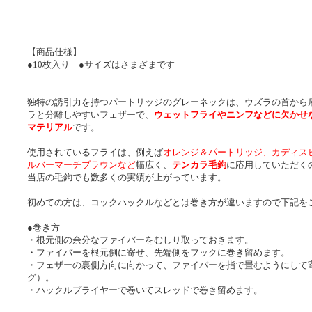
【商品仕様】
●10枚入り ●サイズはさまざまです
独特の誘引力を持つパートリッジのグレーネックは、ウズラの首から
ラと分離しやすいフェザーで、
ウェットフライやニンフなどに欠かせ
マテリアル
です。
使用されているフライは、例えば
オレンジ＆パートリッジ、カディス
ルバーマーチブラウンなど
幅広く、
テンカラ毛鉤
に応用していただく
当店の毛鉤でも数多くの実績が上がっています。
初めての方は、コックハックルなどとは巻き方が違いますので下記を
●巻き方
・根元側の余分なファイバーをむしり取っておきます。
・ファイバーを根元側に寄せ、先端側をフックに巻き留めます。
・フェザーの裏側方向に向かって、ファイバーを指で畳むようにして
グ）。
・ハックルプライヤーで巻いてスレッドで巻き留めます。