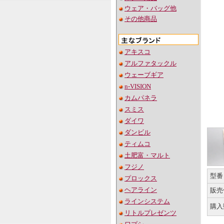
ウェア・バッグ他
その他商品
アキスコ
アルファタックル
ウェーブギア
n-VISION
カムパネラ
スミス
ダイワ
ダンビル
ティムコ
土肥富・マルト
フジノ
型番
プロックス
ヘアライン
販売
ラインシステム
購入
リトルプレゼンツ