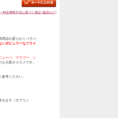
» 特定商取引法に基づく表記 (返品など)
肩周辺の柔らかくパラパ
ないポピュラーなフライ
ピューパ、マラブー、シ
のも大変オススメです。
ご参考ください。
寄せます（ダブリン