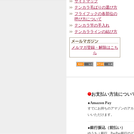
サイトマップ
テンカラ毛ばりの選び方
フライフックの各部位の
呼び方について
テンカラ竿の手入れ
テンカララインの結び方
メルマガ登録・解除はこち
ら
お支払い方法につい
●Amazon Pay
すでにお持ちのアマゾンのアカ
いいただけます。
●銀行振込（前払い）
ゆうちょ銀行、PayPay銀行