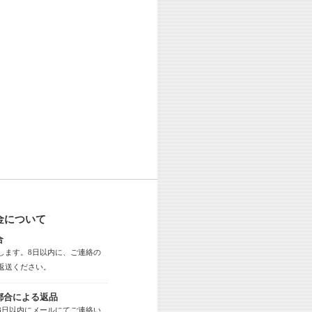
金について
合
します。8日以内に、ご連絡の
返送ください。
都合による返品
8日以内にメールにてご連絡い