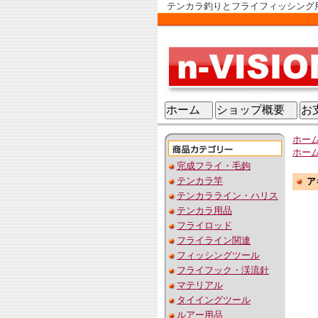
テンカラ釣りとフライフィッシング用品
ホーム
ショップ概要
お
ホー
ホー
完成フライ・毛鉤
テンカラ竿
ア
テンカラライン・ハリス
テンカラ用品
フライロッド
フライライン関連
フィッシングツール
フライフック・渓流針
マテリアル
タイイングツール
ルアー用品