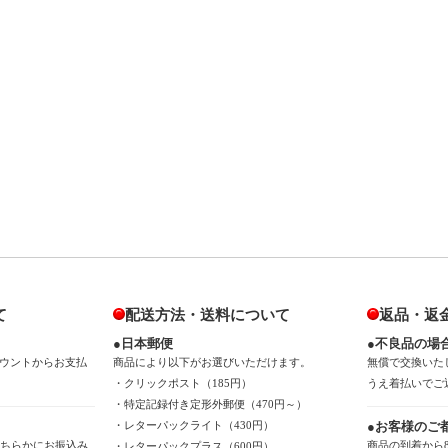
て
配送方法・送料について
返品・返
●日本郵便
●不良品の場
ウントからお支払
商品により以下がお選びいただけます。
無償で交換いた
・クリックポスト（185円）
うえ着払いでご
・特定記録付き定形外郵便（470円～）
・レターパックライト（430円）
●お客様のご
のどちらかにお振込み
商品の到着から
・レターパックプラス（600円）