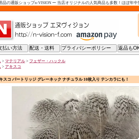
の通販ショップn-VISION ー 当店オリジナルの人気商品も多数！ほぼ年
支払い方法
配送・送料
プライバシーポリシー
返品も
ム
>
マテリアル
>
フェザー・ハックル
ム
>
アキスコ
キスコ パートリッジ グレーネック ナチュラル 10枚入り テンカラにも！