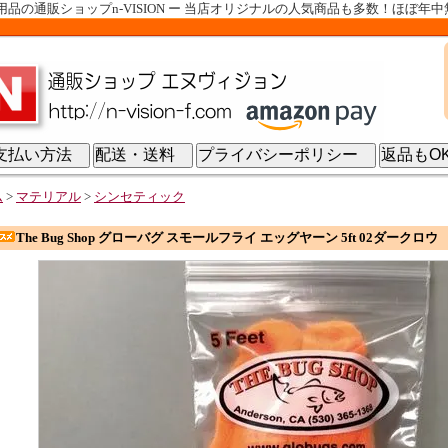
の通販ショップn-VISION ー 当店オリジナルの人気商品も多数！ほぼ年
支払い方法
配送・送料
プライバシーポリシー
返品も
ム
>
マテリアル
>
シンセティック
The Bug Shop グローバグ スモールフライ エッグヤーン 5ft 02ダークロウ