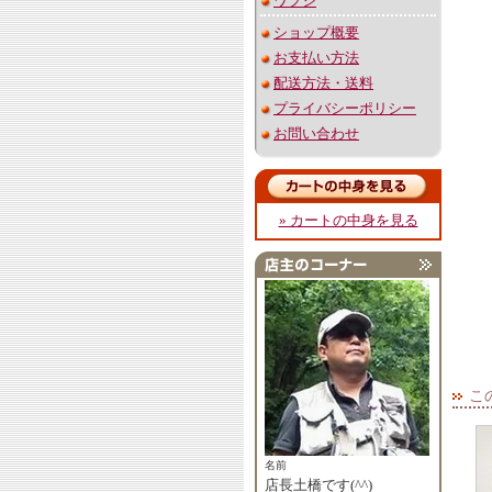
ワプシ
ショップ概要
お支払い方法
配送方法・送料
プライバシーポリシー
お問い合わせ
» カートの中身を見る
こ
名前
店長土橋です(^^)