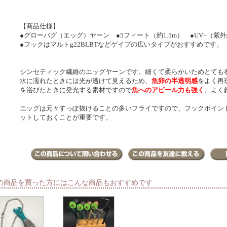
【商品仕様】
●グローバグ（エッグ）ヤーン ●5フィート（約1.5m） ●UV+（紫
●フックはマルトg22BLBTなどゲイプの広いタイプがおすすめです。
シンセティック繊維のエッグヤーンです。細くて柔らかいためとても
水に濡れたときには光が透けて見えるため、
魚卵の半透明感
をよく再
を浴びたときに発光する素材ですので
魚へのアピール力も強く
、よく
エッグは元々すっぽ抜けることの多いフライですので、フックポイン
ットしておくことが重要です。
の商品を買った方にはこんな商品もおすすめです