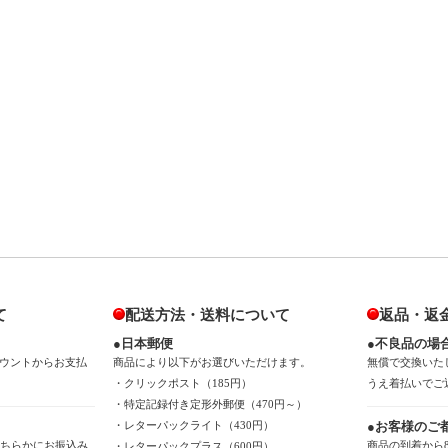
て
配送方法・送料について
返品・返
●日本郵便
●不良品の場
ウントからお支払
商品により以下がお選びいただけます。
無償で交換いた
・クリックポスト（185円）
うえ着払いでご
・特定記録付き定形外郵便（470円～）
・レターパックライト（430円）
●お客様のご
のどちらかにお振込み
商品の到着から
・レターパックプラス（600円）