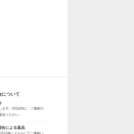
金について
合
します。8日以内に、ご連絡の
返送ください。
都合による返品
8日以内にメールにてご連絡い