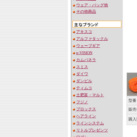
ウェア・バッグ他
その他商品
アキスコ
アルファタックル
ウェーブギア
n-VISION
カムパネラ
スミス
ダイワ
ダンビル
ティムコ
土肥富・マルト
型番
フジノ
プロックス
販売
ヘアライン
購入
ラインシステム
リトルプレゼンツ