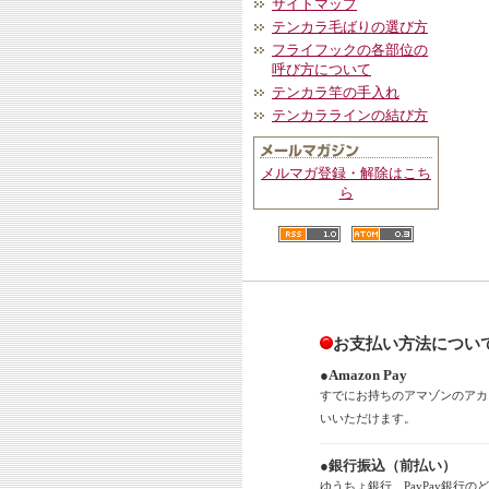
サイトマップ
テンカラ毛ばりの選び方
フライフックの各部位の
呼び方について
テンカラ竿の手入れ
テンカララインの結び方
メルマガ登録・解除はこち
ら
お支払い方法につい
●Amazon Pay
すでにお持ちのアマゾンのアカ
いいただけます。
●銀行振込（前払い）
ゆうちょ銀行、PayPay銀行