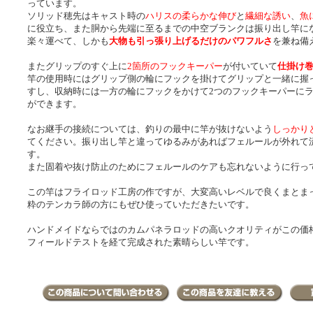
っています。
ソリッド穂先はキャスト時の
ハリスの柔らかな伸び
と
繊細な誘い
、
魚
に役立ち、また胴から先端に至るまでの中空ブランクは振り出し竿に
楽々運べて、しかも
大物も引っ張り上げるだけのパワフルさ
を兼ね備
またグリップのすぐ上に
2箇所のフックキーパー
が付いていて
仕掛け
竿の使用時にはグリップ側の輪にフックを掛けてグリップと一緒に握
すし、収納時には一方の輪にフックをかけて2つのフックキーパーに
ができます。
なお継手の接続については、釣りの最中に竿が抜けないよう
しっかり
てください。振り出し竿と違ってゆるみがあればフェルールが外れて
す。
また固着や抜け防止のためにフェルールのケアも忘れないように行っ
この竿はフライロッド工房の作ですが、大変高いレベルで良くまとま
粋のテンカラ師の方にもぜひ使っていただきたいです。
ハンドメイドならではのカムパネラロッドの高いクオリティがこの価
フィールドテストを経て完成された素晴らしい竿です。