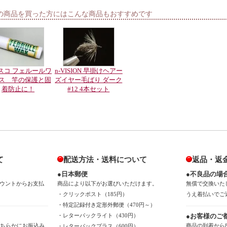
の商品を買った方にはこんな商品もおすすめです
スコ フェルールワ
n-VISION 早掛けヘアー
ス 竿の保護と固
ズイヤー毛ばり ダーク
着防止に！
#12 4本セット
て
配送方法・送料について
返品・返
●日本郵便
●不良品の場
ウントからお支払
商品により以下がお選びいただけます。
無償で交換いた
・クリックポスト（185円）
うえ着払いでご
・特定記録付き定形外郵便（470円～）
・レターパックライト（430円）
●お客様のご
のどちらかにお振込み
商品の到着から
・レターパックプラス（600円）