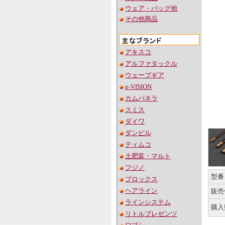
ウェア・バッグ他
その他商品
アキスコ
アルファタックル
ウェーブギア
n-VISION
カムパネラ
スミス
ダイワ
ダンビル
ティムコ
土肥富・マルト
フジノ
型番
プロックス
ヘアライン
販売
ラインシステム
購入
リトルプレゼンツ