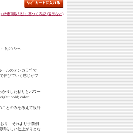
» 特定商取引法に基づく表記 (返品など)
約20.5cm
ルールのテンカラ竿で
まで伸びていく感じがフ
っかりした粘りとパワー
 bold; color:
のことのみを考えて設計
ており、それより手前側
素晴らしい仕上がりとな