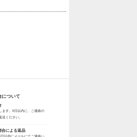
金について
合
します。8日以内に、ご連絡の
返送ください。
都合による返品
8日以内にメールにてご連絡い