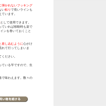
に弾かれないフッキング
ない
粘り
で長いラインも
えています。
巻
として使用できます。
っていれば移動時も楽で
ラインを巻いておくこと
と差し込むように
心がけ
流れて行ってしまいま
てください。
っている竿ですので、生
格で味わえます。数々の