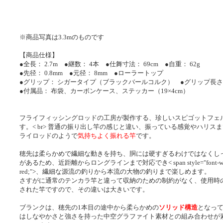
※商品写真は3.3mのものです
【商品仕様】
●全長： 2.7m ●継数： 4本 ●仕舞寸法： 69cm ●自重： 62g
●先径： 0.8mm ●元径： 8mm ●ローラートップ
●グリップ： シガータイプ（ブラックバールコルク） ●グリップ長さ： 
●付属品： 布袋、カーボンケース、ステッカー（19×4cm）
フライフィッシングロッドの工房が製作する、珍しいスピゴットフェ
す。< br> 普通の振り出し竿の感じと違い、振っている感覚やハリス
ライロッドのようで
気持ちよく振れる竿
です。
穂先は柔らかめで繊細な動きを持ち、胴には硬すぎるわけではなくし
があるため、近距離からロングラインまで対応でき< span style="font-weight:
red;">、繊細な源流の釣りから本流の大物の釣りまで楽しめます。
さすがに通常のテンカラ竿と違って収納のための制約がなく、使用時
された竿ですので、その違いは大きいです。
ブランクは、穂先の1本目の途中から柔らかめの
ソリッド構造
となっ
はしなやかさと強さを持った中空グラファイト素材との組み合わせが