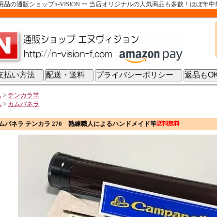
の通販ショップn-VISION ー 当店オリジナルの人気商品も多数！ほぼ年
支払い方法
配送・送料
プライバシーポリシー
返品も
ム
>
テンカラ竿
ム
>
カムパネラ
ムパネラ テンカラ 270 熟練職人によるハンドメイド竿