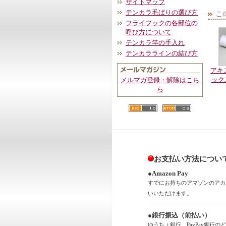
サイトマップ
テンカラ毛ばりの選び方
こ
フライフックの各部位の
呼び方について
テンカラ竿の手入れ
テンカララインの結び方
アキ
ック
メルマガ登録・解除はこち
ら
お支払い方法につい
●Amazon Pay
すでにお持ちのアマゾンのアカ
いいただけます。
●銀行振込（前払い）
ゆうちょ銀行、PayPay銀行