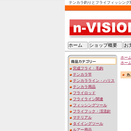
テンカラ釣りとフライフィッシング用品
ホーム
ショップ概要
お
ホー
ホー
完成フライ・毛鉤
テンカラ竿
カ
テンカラライン・ハリス
テンカラ用品
フライロッド
フライライン関連
フィッシングツール
フライフック・渓流針
マテリアル
タイイングツール
ルアー用品