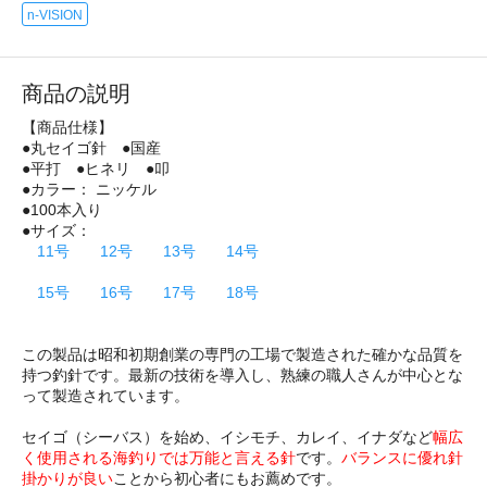
n-VISION
商品の説明
【商品仕様】
●丸セイゴ針 ●国産
●平打 ●ヒネリ ●叩
●カラー： ニッケル
●100本入り
●サイズ：
11号
12号
13号
14号
15号
16号
17号
18号
この製品は昭和初期創業の専門の工場で製造された確かな品質を
持つ釣針です。最新の技術を導入し、熟練の職人さんが中心とな
って製造されています。
セイゴ（シーバス）を始め、イシモチ、カレイ、イナダなど
幅広
く使用される海釣りでは万能と言える針
です。
バランスに優れ針
掛かりが良い
ことから初心者にもお薦めです。