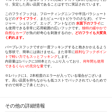
り、安定した高い品質であることはすでに実証されています。
このフライフックは、フローティングニンフや半沈パラシュート
などの
ドライフライ
、またピューパ(トビケラのさなぎ)、イマー
ジャー、シュリンプ、エッグ、アントなどの
水面下のフライ
に
も使用できる非常に応用範囲の広いフックです。
独特の緩やかで
自然なカーブ
が魚の好奇心を刺激するのか
、どのフライも大変良
く釣れます。
バーブレスフックですが一度フッキングすると抱きかかえるよう
な形状で、簡単には抜けません。また非常に
鋭利なフックポイン
トで軽い力でもスッとフッキング
します。
内容量は1パックに100本とたっぷり入っており、
何年間も使用
できるくらいの充分な量
です。
※1パックに1、2本程度のエラーが入っている場合がございま
す。高い品質を持ちながらも低コストでパックされているためで
すので何卒ご了承ください。
その他の詳細情報