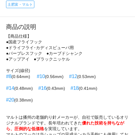
土肥富・マルト
商品の説明
【商品仕様】
●国産フライフック
●ドライフライ･カディスピューパ用
●バーブレスフック ●カーブドシャンク
●アップアイ ●ブラックニッケル
サイズ(線径)
#8
#10
#12
(0.64mm)
(0.56mm)
(0.53mm)
#14
#16
#18
(0.48mm)
(0.43mm)
(0.41mm)
#20
(0.38mm)
マルトは播州の老舗釣り針メーカーが、自社で販売しているオリ
ジナルブランドです。長年培われてきた
優れた技術を持ちなが
ら、圧倒的な低価格
を実現しています。
マルトのフックは当ショップの完成テンカラ毛鉤にも使用してお